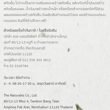
สกัดเย็น ไม่ว่าจะเป็นอาหารเสริมผงมะพร้าวสกัดเย็น, ผลิตภัณฑ์น้ำมันมะพร้าว
สกัดเย็นแบบผง,
น้ำมันมะพร้าวลดน้ำหนัก
หรือเครื่องสำอางออแกนิคที่มีส่วน
ผสมของผงมะพร้าวสกัดเย็น รับผลิตสินค้าแบรนด์ตัวเอง และสร้างแบรนด์แบบ
ครบวงจร ยินดีให้คำปรึกษา ฟรี!
สำหรับออกใบกำกับภาษี / ใบเสร็จรับเงิน
บริษัท เดอะ เนเชอรัลลิสท์ จำกัด(ส่านักงานใหญ่)
เลขที่ 80/12-13 หมู่ที่ 4 ตำบลบางตลาด
อำเภอปากเกร็ด
จังหวัดนนทบุรี
รหัสไปรษณีย์ 11120
เลขผู้เสียภาษี 012 556 303 3812
โทร 02-3340784
วัน-เวลา เปิดทำการ :
จ.- ศ. 08:30-17:30 น.. (หยุดวันเสาร์-อาทิตย์)
The Naturalist Co., Ltd.
80/12-13 Moo 4, Tambon Bang Talat
Amphoe Pak Kret, Nonthaburi 11120 Thailand