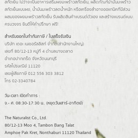
สกัดเย็น ไม่ว่าจะเป็นอาหารเสริมผงมะพร้าวสกัดเย็น, ผลิตภัณฑ์น้ำมันมะพร้าว
สกัดเย็นแบบผง,
น้ำมันมะพร้าวลดน้ำหนัก
หรือเครื่องสำอางออแกนิคที่มีส่วน
ผสมของผงมะพร้าวสกัดเย็น รับผลิตสินค้าแบรนด์ตัวเอง และสร้างแบรนด์แบบ
ครบวงจร ยินดีให้คำปรึกษา ฟรี!
สำหรับออกใบกำกับภาษี / ใบเสร็จรับเงิน
บริษัท เดอะ เนเชอรัลลิสท์ จำกัด(ส่านักงานใหญ่)
เลขที่ 80/12-13 หมู่ที่ 4 ตำบลบางตลาด
อำเภอปากเกร็ด
จังหวัดนนทบุรี
รหัสไปรษณีย์ 11120
เลขผู้เสียภาษี 012 556 303 3812
โทร 02-3340784
วัน-เวลา เปิดทำการ :
จ.- ศ. 08:30-17:30 น.. (หยุดวันเสาร์-อาทิตย์)
The Naturalist Co., Ltd.
80/12-13 Moo 4, Tambon Bang Talat
Amphoe Pak Kret, Nonthaburi 11120 Thailand