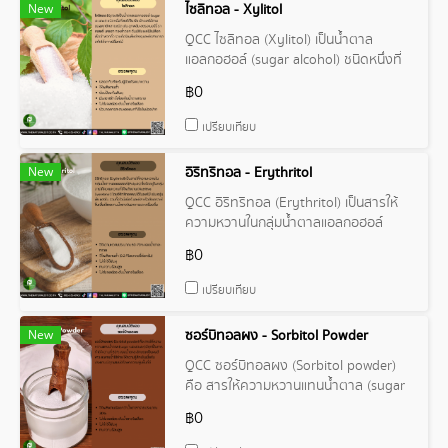
New
ไซลิทอล - Xylitol
QCC ไซลิทอล (Xylitol) เป็นน้ำตาล
แอลกอฮอล์ (sugar alcohol) ชนิดหนึ่งที่
พบได้ใน พืช ผัก ผลไม้ตามธรรมชาติหลาย
฿0
ชนิด
เปรียบเทียบ
New
อิริทริทอล - Erythritol
QCC อิริทริทอล (Erythritol) เป็นสารให้
ความหวานในกลุ่มน้ำตาลแอลกอฮอล์
(Polyols) ซึ่งจัดอยู่ในกลุ่มสารให้ความ
฿0
หวานที่ให้พลังงาน
เปรียบเทียบ
New
ซอร์บิทอลผง - Sorbitol Powder
QCC ซอร์บิทอลผง (Sorbitol powder)
คือ สารให้ความหวานแทนน้ำตาล (sugar
substitute) มีฤทธิ์ในการทำให้หวานที่
฿0
60% ของน้ำตาล