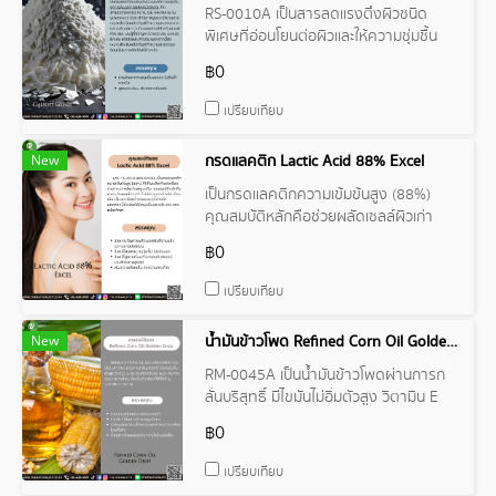
RS-0010A เป็นสารลดแรงตึงผิวชนิด
พิเศษที่อ่อนโยนต่อผิวและให้ความชุ่มชื้น
จาก Galaxy Surfactants เป็น
฿0
สารประกอบของ Acyl Isethionate ในรูป
ของเหลว
เปรียบเทียบ
New
กรดแลคติก Lactic Acid 88% Excel
เป็นกรดแลคติกความเข้มข้นสูง (88%)
คุณสมบัติหลักคือช่วยผลัดเซลล์ผิวเก่า
ทำให้ผิวดูกระจ่างใส เรียบเนียนขึ้น ลดเลือน
฿0
ริ้วรอยและจุดด่างดำ
เปรียบเทียบ
New
น้ำมันข้าวโพด Refined Corn Oil Golden Drop
RM-0045A เป็นน้ำมันข้าวโพดผ่านการก
ลั่นบริสุทธิ์ มีไขมันไม่อิ่มตัวสูง วิตามิน E
สูง จุดเกิดควันสูง เหมาะกับการปรุง
฿0
อาหารทั่วไป
เปรียบเทียบ