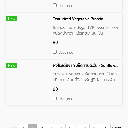
ครบถ้วน ซึ่งเป็นสิ่งจำเป็นต่อร่างกายใน
เปรียบเทียบ
การสร้างและซ่อมแซมเนื้อเยื่อต่างๆ
New
Texturized Vegetable Protein
โปรตีนจากพืชแปรรูป (TVP) หรือที่เราเรียก
กันติดปากว่า "เนื้อเทียม" นั้น เป็น
ผลิตภัณฑ์ที่ทำจากโปรตีนจากพืช
฿0
เปรียบเทียบ
New
ผงโปรตีนจากเมล็ดทานตะวัน - Sunflower Seed Protein Powder
50% // โปรตีนจากเมล็ดทานตะวัน เป็นอีก
หนึ่งทางเลือกที่ดีสำหรับผู้ที่ต้องการเพิ่ม
ปริมาณโปรตีนในร่างกาย
฿0
เปรียบเทียบ
…