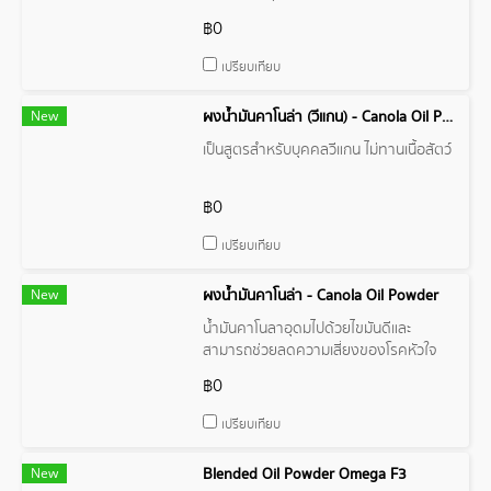
เป็นผง
฿0
เปรียบเทียบ
New
ผงน้ำมันคาโนล่า (วีแกน) - Canola Oil Powder 41V (Vegan)
เป็นสูตรสำหรับบุคคลวีแกน ไม่ทานเนื้อสัตว์
฿0
เปรียบเทียบ
New
ผงน้ำมันคาโนล่า - Canola Oil Powder
น้ำมันคาโนลาอุดมไปด้วยไขมันดีและ
สามารถช่วยลดความเสี่ยงของโรคหัวใจ
เมื่อใช้แทนไขมันอิ่มตัวโดยการลด
฿0
คอเลสเตอรอล LDL ในเลือด
เปรียบเทียบ
New
Blended Oil Powder Omega F3