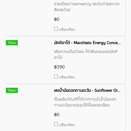
ช่วยเรื่องการเผาผลาญ และขับถ่ายสะดวก
สีสวยด้วย
฿0
เปรียบเทียบ
New
มัคคิอาโต้ - Macchiato Energy Concentrate Focus Drink
เพิ่อความตื่นตัวและ ให้กลิ่นหอมของมัคคิ
อาโต้
฿390
เปรียบเทียบ
New
ผงน้ำมันดอกทานตะวัน - Sunflower Oil Powder
เป็นผลิตภัณฑ์ที่ได้จากการนำน้ำมันดอก
ทานตะวันมาแปรรูปให้เป็นผงละเอียด
฿0
เปรียบเทียบ