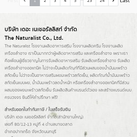
First
Last
1
2
3
4
5
23
24
บริษัท เดอะ เนเชอรัลลิสท์ จำกัด
The Naturalist Co., Ltd.
The Naturalist
โรงงานผลิตอาหารเสริม
โรงงานผลิตครีม
โรงงานผลิต
เครื่องสำอาง เราเป็นมากกว่าผู้
ผลิตอาหารเสริม
และเครื่องสำอาง เพราะเรา
คือเพื่อนผู้เชี่ยวชาญในการรับผลิตอาหารเสริม รับผลิตเครื่องสำอาง รับผลิต
เครื่องสำอางออแกนิค ไม่ว่าจะเป็นผลิตภัณฑ์ที่มีส่วนผสมของน้ำมันมะพร้าว
สกัดเย็น ไม่ว่าจะเป็นอาหารเสริมผงมะพร้าวสกัดเย็น, ผลิตภัณฑ์น้ำมันมะพร้าว
สกัดเย็นแบบผง,
น้ำมันมะพร้าวลดน้ำหนัก
หรือเครื่องสำอางออแกนิคที่มีส่วน
ผสมของผงมะพร้าวสกัดเย็น รับผลิตสินค้าแบรนด์ตัวเอง และสร้างแบรนด์แบบ
ครบวงจร ยินดีให้คำปรึกษา ฟรี!
สำหรับออกใบกำกับภาษี / ใบเสร็จรับเงิน
บริษัท เดอะ เนเชอรัลลิสท์ จำกัด(ส่านักงานใหญ่)
เลขที่ 80/12-13 หมู่ที่ 4 ตำบลบางตลาด
อำเภอปากเกร็ด
จังหวัดนนทบุรี