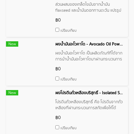
ส่วนผสมของเกล็ดไขมันจากน้ำมัน
flaxseed และน้ำมันดอกทานตะวัน แปรรูป
Microencapsulation เพื่อให้ได้ผงน้ำมันที่
฿0
มีความคงตัวสูงและละลายน้ำได้เป็นอย่างดี
เปรียบเทียบ
New
ผงน้ำมันอะโวคาโด - Avocado Oil Powder
ผงน้ำมันอะโวคาโด เป็นผลิตภัณฑ์ที่ได้จาก
การนำน้ำมันอะโวคาโดมาผ่านกระบวนการ
ทำให้เป็นผง
฿0
เปรียบเทียบ
New
ผงโปรตีนถั่วเหลืองบริสุทธิ์ - Isolated Soy Protein
โปรตีนถั่วเหลืองบริสุทธิ์ คือ โปรตีนจากถั่ว
เหลืองที่ผ่านกระบวนการสกัดเพื่อให้ได้
โปรตีนบริสุทธิ์ มีปริมาณโปรตีนสูง
฿0
เปรียบเทียบ