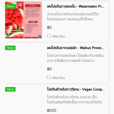
New
ผงโปรตีนจากแตงโม - Watermelon Protein Powder
นำแตงโมมาสกัดเอาส่วนประกอบที่เป็น
โปรตีนออกมา และแปรรูปให้เป็นผง
฿0
เปรียบเทียบ
New
ผงโปรตีนจากวอลนัท - Walnut Protein Powder
โปรตีนจากวอลนัทผง เป็นผลิตภัณฑ์เสริม
อาหารที่ผลิตจากวอลนัท โดยผ่าน
กระบวนการบดละเอียดจนเป็นผงละเอียด
฿0
เปรียบเทียบ
New
โปรตีนสำหรับชาววีแกน - Vegan Compound
โปรตีนสำหรับชาววีแกน แบบรวม เป็น
โปรตีนเสริมที่ผลิตขึ้นจากการรวมโปรตีน
จากพืชหลายชนิดเข้าด้วยกัน โดยมี
฿500
วัตถุประสงค์เพื่อให้ได้โปรตีนที่มีกรดอะมิโน